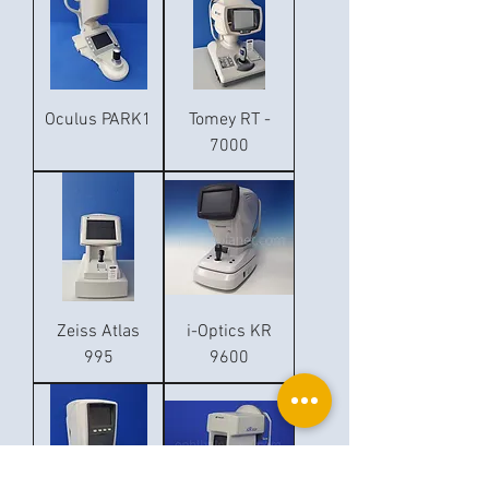
Oculus PARK1
Tomey RT -
7000
Zeiss Atlas
i-Optics KR
995
9600