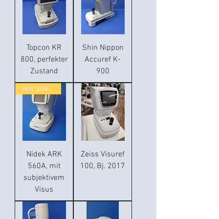
Topcon KR
Shin Nippon
800, perfekter
Accuref K-
Zustand
900
sehr guter Zustand
Nidek ARK
Zeiss Visuref
560A, mit
100, Bj. 2017
subjektivem
Visus