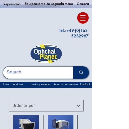
Equipamiento de segunda mano
Compra
Reparación
Tel.:
+49-(0)163-
5282967
Home
Servicios
Envío y entrega
Acerca de nosotros
Contacto