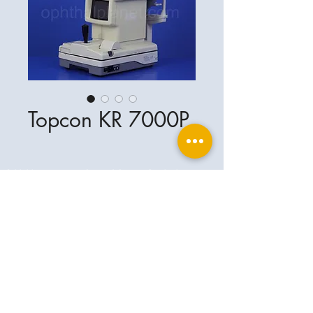
Topcon KR 7000P
Ophthalplanet
Servicios & Contacto
Base legal
Servicios
Henschelrin 13
Aviso legal
85551 Kirchheim
Acerca de nosotros
Política de privacidad
Contacto
Alemania
Condiciones
+49-(0)163-5282967
Condiciones de envío y entrega
ophthalplanet@gmail.com
2019 Ophthalplanet. Todos los derechos
reservados.