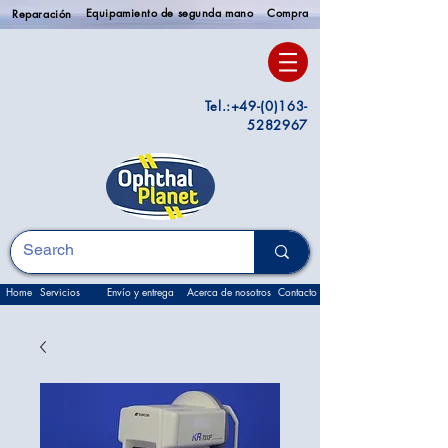
Equipamiento de segunda mano
Compra
Reparación
Tel.:
+49-(0)163-
5282967
Home
Servicios
Envío y entrega
Acerca de nosotros
Contacto