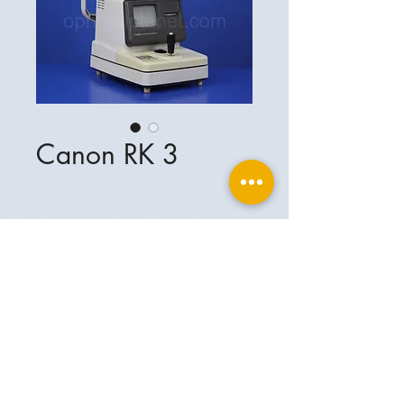
Canon RK 3
Ophthalplanet
Servicios & Contacto
Base legal
Servicios
Henschelrin 13
Aviso legal
85551 Kirchheim
Acerca de nosotros
Política de privacidad
Contacto
Alemania
Condiciones
+49-(0)163-5282967
Condiciones de envío y entrega
ophthalplanet@gmail.com
2019 Ophthalplanet. Todos los derechos
reservados.