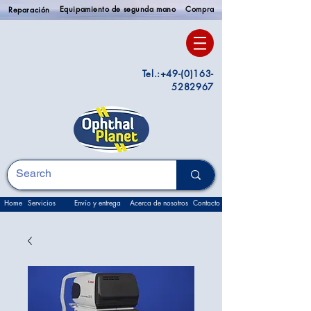
Equipamiento de segunda mano
Compra
Reparación
Tel.:
+49-(0)163-
5282967
Home
Servicios
Envío y entrega
Acerca de nosotros
Contacto