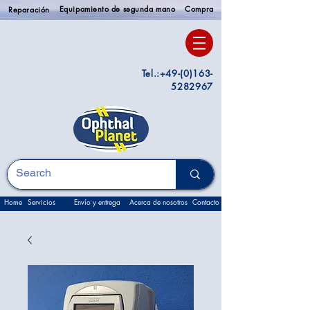
Equipamiento de segunda mano
Compra
Reparación
Tel.:
+49-(0)163-
5282967
Home
Servicios
Envío y entrega
Acerca de nosotros
Contacto