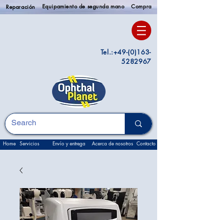
Equipamiento de segunda mano
Compra
Reparación
Tel.:
+49-(0)163-
5282967
Home
Servicios
Envío y entrega
Acerca de nosotros
Contacto