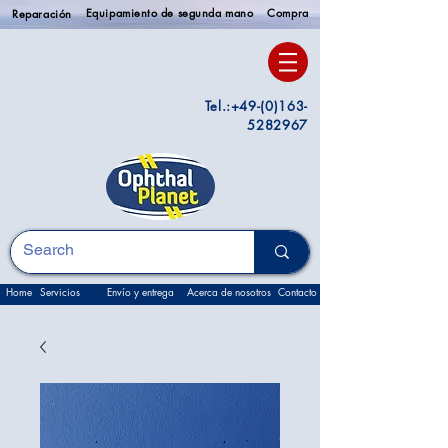
Equipamiento de segunda mano
Compra
Reparación
Tel.:
+49-(0)163-
5282967
Home
Servicios
Envío y entrega
Acerca de nosotros
Contacto