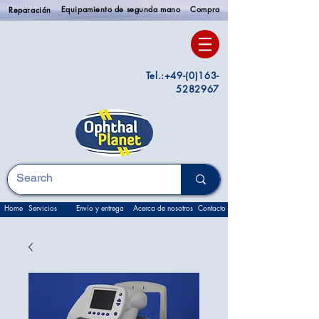
Equipamiento de segunda mano
Compra
Reparación
Tel.:
+49-(0)163-
5282967
Home
Servicios
Envío y entrega
Acerca de nosotros
Contacto