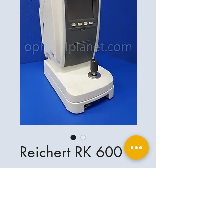
Reichert RK 600
Ophthalplanet
Servicios & Contacto
Base legal
Servicios
Henschelrin 13
Aviso legal
85551 Kirchheim
Acerca de nosotros
Política de privacidad
Contacto
Alemania
Condiciones