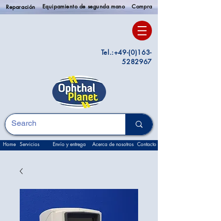
Equipamiento de segunda mano
Compra
Reparación
Tel.:
+49-(0)163-
5282967
Home
Servicios
Envío y entrega
Acerca de nosotros
Contacto