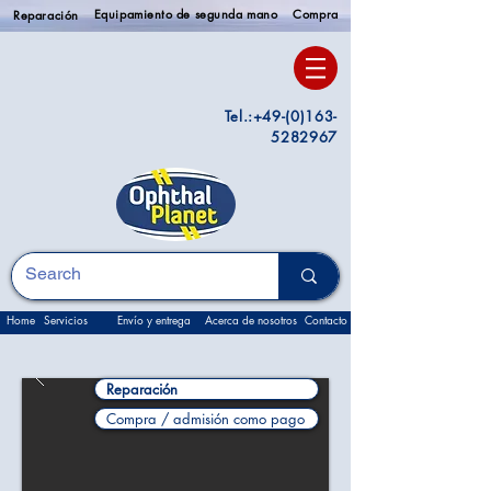
Equipamiento de segunda mano
Compra
Reparación
Tel.:
+49-(0)163-
5282967
Home
Servicios
Envío y entrega
Acerca de nosotros
Contacto
Reparación
Compra / admisión como pago