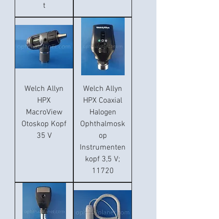
t
Welch Allyn
Welch Allyn
HPX
HPX Coaxial
MacroView
Halogen
Otoskop Kopf
Ophthalmosk
35 V
op
Instrumenten
kopf 3,5 V;
11720