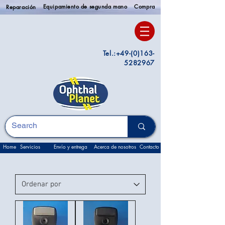
Equipamiento de segunda mano
Compra
Reparación
Tel.:
+49-(0)163-
5282967
Home
Servicios
Envío y entrega
Acerca de nosotros
Contacto