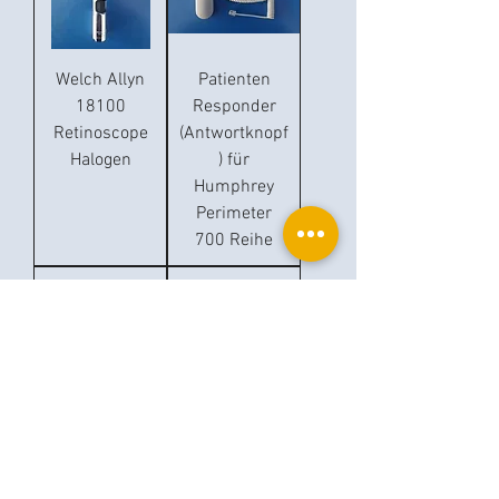
Welch Allyn
Patienten
18100
Responder
Retinoscope
(Antwortknopf
Halogen
) für
Humphrey
Perimeter
700 Reihe
Oculus
Zeiss HSO-10
Polarisation-
+ Binocular
Filter für
Aufsatz