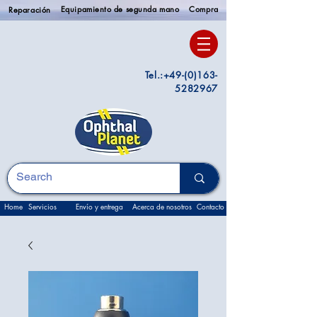
Equipamiento de segunda mano
Compra
Reparación
Tel.:
+49-(0)163-
5282967
Home
Servicios
Envío y entrega
Acerca de nosotros
Contacto