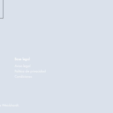
Base legal
Aviso legal
Política de privacidad
Condiciones
s Weickhardt.