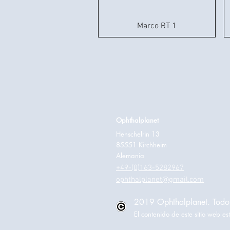
Marco RT 1
Ophthalplanet
Henschelrin 13
85551 Kirchheim
Alemania
+49-(0)163-5282967
ophthalplanet@gmail.com
2019 Ophthalplanet. Todos
El contenido de este sitio web 