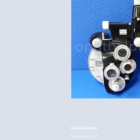
Ophthalplanet
Henschelrin 13