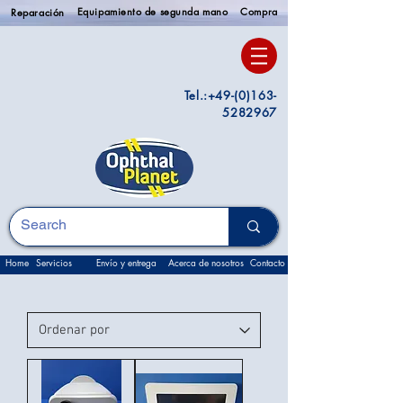
Equipamiento de segunda mano
Compra
Reparación
Tel.:
+49-(0)163-
5282967
Home
Servicios
Envío y entrega
Acerca de nosotros
Contacto