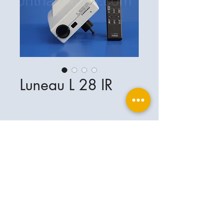
Luneau L 28 IR
Ophthalplanet
Servicios & Contacto
Base legal
Servicios
Henschelrin 13
Aviso legal
85551 Kirchheim
Acerca de nosotros
Política de privacidad
Contacto
Alemania
Condiciones
+49-(0)163-5282967
Condiciones de envío y entrega
ophthalplanet@gmail.com
2019 Ophthalplanet. Todos los derechos
reservados.