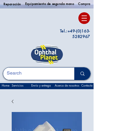
Equipamiento de segunda mano
Compra
Reparación
Tel.:
+49-(0)163-
5282967
Home
Servicios
Envío y entrega
Acerca de nosotros
Contacto