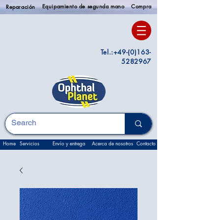
Equipamiento de segunda mano
Compra
Reparación
Tel.:
+49-(0)163-
5282967
Home
Servicios
Envío y entrega
Acerca de nosotros
Contacto