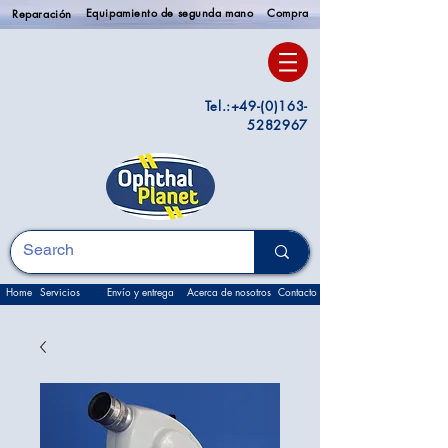
Equipamiento de segunda mano
Compra
Reparación
Tel.:
+49-(0)163-
5282967
Home
Servicios
Envío y entrega
Acerca de nosotros
Contacto