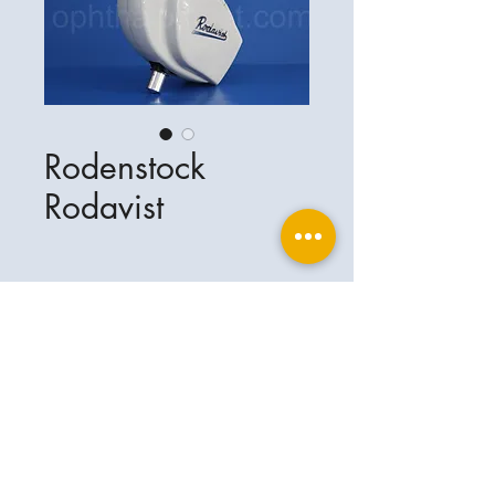
Rodenstock
Rodavist
Ophthalplanet
Servicios & Contacto
Base legal
Servicios
Henschelrin 13
Aviso legal
85551 Kirchheim
Acerca de nosotros
Política de privacidad
Contacto
Alemania
Condiciones
+49-(0)163-5282967
Condiciones de envío y entrega
ophthalplanet@gmail.com
2019 Ophthalplanet. Todos los derechos
reservados.