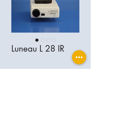
Luneau L 28 IR
Ophthalplanet
Servicios & Contacto
Base legal
Servicios
Henschelrin 13
Aviso legal
85551 Kirchheim
Acerca de nosotros
Política de privacidad
Contacto
Alemania
Condiciones
+49-(0)163-5282967
Condiciones de envío y entrega
ophthalplanet@gmail.com
2019 Ophthalplanet. Todos los derechos
reservados.