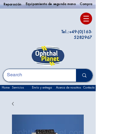
Equipamiento de segunda mano
Compra
Reparación
Tel.:
+49-(0)163-
5282967
Home
Servicios
Envío y entrega
Acerca de nosotros
Contacto