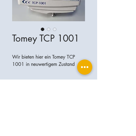
Tomey TCP 1001
Wir bieten hier ein Tomey TCP
1001 in neuwertigem Zustand
Ophthalplanet
Servicios & Contacto
Base legal
Servicios
Henschelrin 13
Aviso legal
85551 Kirchheim
Acerca de nosotros
Política de privacidad
Contacto
Alemania
Condiciones
+49-(0)163-5282967
Condiciones de envío y entrega
ophthalplanet@gmail.com
2019 Ophthalplanet. Todos los derechos