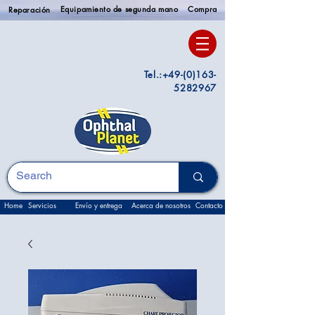
Equipamiento de segunda mano
Compra
Reparación
Tel.:
+49-(0)163-
5282967
Home
Servicios
Envío y entrega
Acerca de nosotros
Contacto