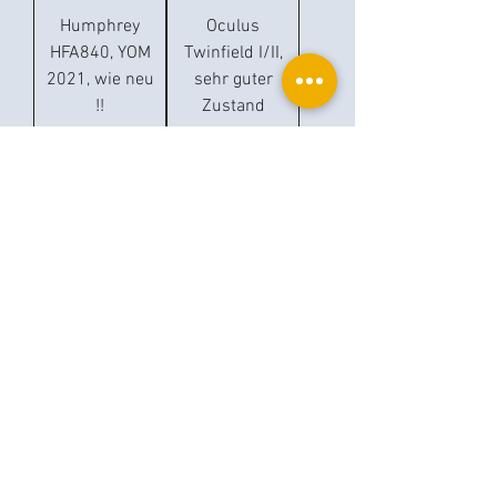
Humphrey
Oculus
HFA840, YOM
Twinfield I/II,
2021, wie neu
sehr guter
!!
Zustand
Humphrey
Humphrey
HFA 740i
HFA 740
Cargar más
Ophthalplanet
Servicios & Contacto
Base legal
Servicios
Henschelrin 13
Aviso legal