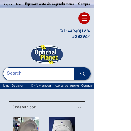
Equipamiento de segunda mano
Compra
Reparación
Tel.:
+49-(0)163-
5282967
Home
Servicios
Envío y entrega
Acerca de nosotros
Contacto