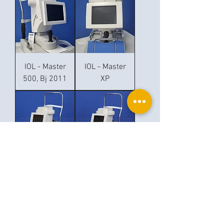
IOL - Master
IOL - Master
500, Bj 2011
XP
Zeiss IOL
Zeiss IOL
Master
Master
Software 5xx
Software 3xx
Ophthalplanet
Servicios & Contacto
Base legal
Servicios
Henschelrin 13
Aviso legal