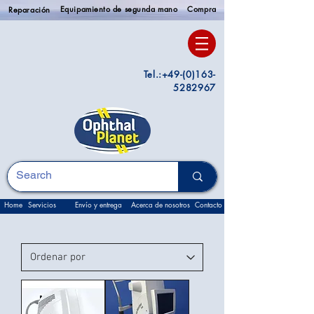
Equipamiento de segunda mano
Compra
Reparación
Tel.:
+49-(0)163-
5282967
Home
Servicios
Envío y entrega
Acerca de nosotros
Contacto