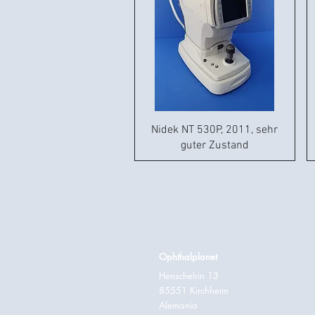
Nidek NT 530P, 2011, sehr
guter Zustand
Ophthalplanet
Henschelrin 13
85551 Kirchheim
Alemania