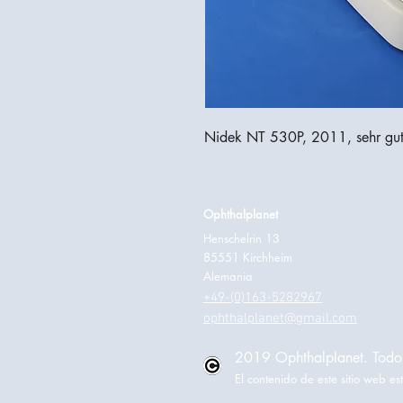
Nidek NT 530P, 2011, sehr gut
Ophthalplanet
Henschelrin 13
85551 Kirchheim
Alemania
+49-(0)163-5282967
ophthalplanet@gmail.com
2019 Ophthalplanet. Todos
El contenido de este sitio web 