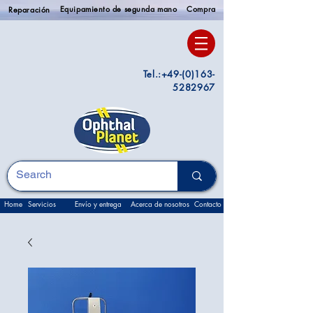
Equipamiento de segunda mano
Compra
Reparación
Tel.:
+49-(0)163-
5282967
Home
Servicios
Envío y entrega
Acerca de nosotros
Contacto