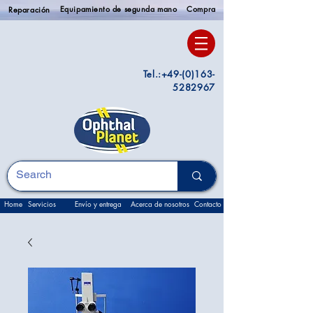
Equipamiento de segunda mano
Compra
Reparación
Tel.:
+49-(0)163-
5282967
Home
Servicios
Envío y entrega
Acerca de nosotros
Contacto