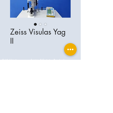
Zeiss Visulas Yag
II
Ophthalplanet
Servicios & Contacto
Base legal
Servicios
Henschelrin 13
Aviso legal
85551 Kirchheim
Acerca de nosotros
Política de privacidad
Contacto
Alemania
Condiciones
+49-(0)163-5282967
Condiciones de envío y entrega
ophthalplanet@gmail.com
2019 Ophthalplanet. Todos los derechos
reservados.
El contenido de este sitio web está protegido por