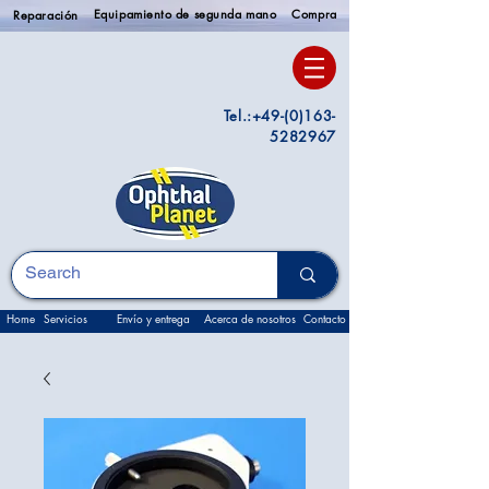
Equipamiento de segunda mano
Compra
Reparación
Tel.:
+49-(0)163-
5282967
Home
Servicios
Envío y entrega
Acerca de nosotros
Contacto