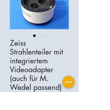
Zeiss
Strahlenteiler mit
integriertem
Videoadapter
(auch für M.
Wedel passend)
Ophthalplanet
Servicios & Contacto
Base legal