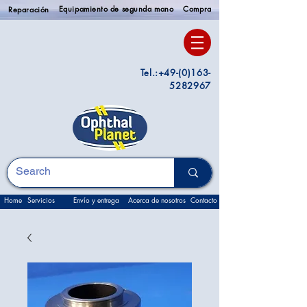
Equipamiento de segunda mano
Compra
Reparación
Tel.:
+49-(0)163-
5282967
Home
Servicios
Envío y entrega
Acerca de nosotros
Contacto