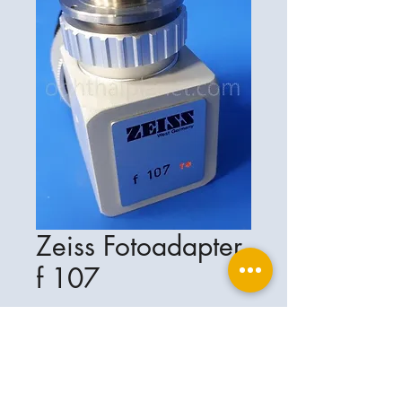
Zeiss Fotoadapter
f 107
Ophthalplanet
Servicios & Contacto
Base legal
Servicios
Henschelrin 13
Aviso legal
85551 Kirchheim
Acerca de nosotros
Política de privacidad
Contacto
Alemania
Condiciones