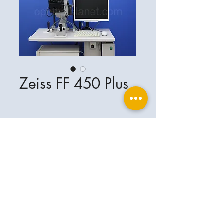
Zeiss FF 450 Plus
Ophthalplanet
Servicios & Contacto
Base legal
Servicios
Henschelrin 13
Aviso legal
85551 Kirchheim
Acerca de nosotros
Política de privacidad
Contacto
Alemania
Condiciones
+49-(0)163-5282967
Condiciones de envío y entrega
ophthalplanet@gmail.com
2019 Ophthalplanet. Todos los derechos
reservados.