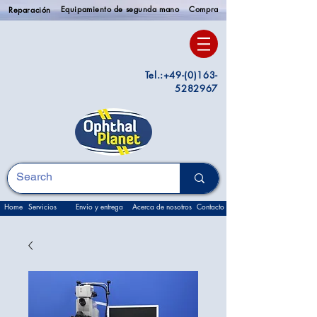
Equipamiento de segunda mano
Compra
Reparación
Tel.:
+49-(0)163-
5282967
Home
Servicios
Envío y entrega
Acerca de nosotros
Contacto