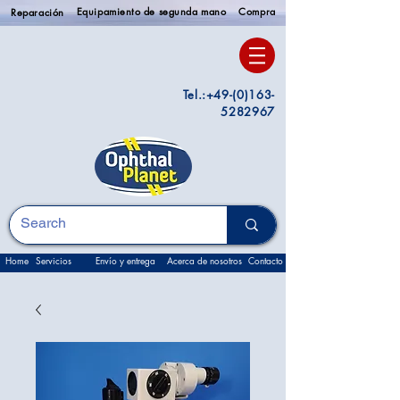
Equipamiento de segunda mano
Compra
Reparación
Tel.:
+49-(0)163-
5282967
Home
Servicios
Envío y entrega
Acerca de nosotros
Contacto