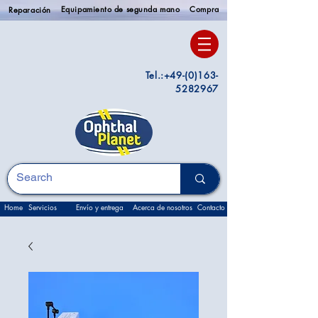
Equipamiento de segunda mano
Compra
Reparación
Tel.:
+49-(0)163-
5282967
Home
Servicios
Envío y entrega
Acerca de nosotros
Contacto