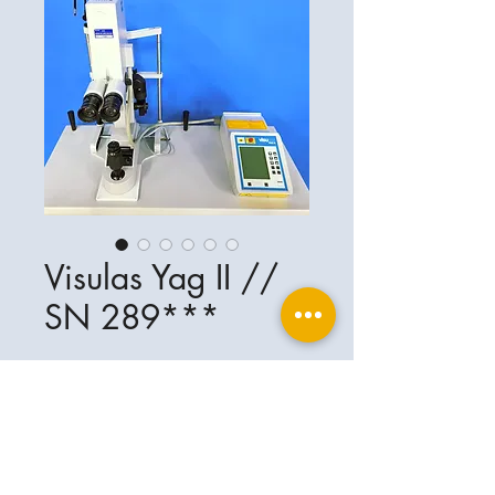
Visulas Yag II //
SN 289***
Ophthalplanet
Servicios & Contacto
Base legal
Servicios
Henschelrin 13
Aviso legal
85551 Kirchheim
Acerca de nosotros
Política de privacidad
Contacto
Alemania
Condiciones
+49-(0)163-5282967