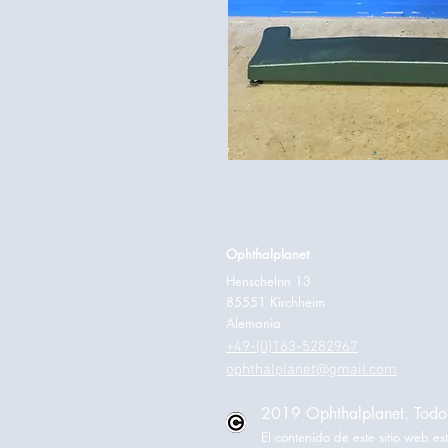
Ophthalplanet
Henschelrin 13
85551 Kirchheim
Alemania
+49-(0)163-5282967
ophthalplanet@gmail.com
2019 Ophthalplanet. Todos
El contenido de este sitio web 