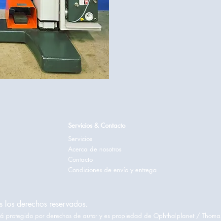
Servicios & Contacto
Servicios
Acerca de nosotros
Contacto
Condiciones de envío y entrega
 los derechos reservados.
está protegido por derechos de autor y es propiedad de Ophthalplanet / Thoma