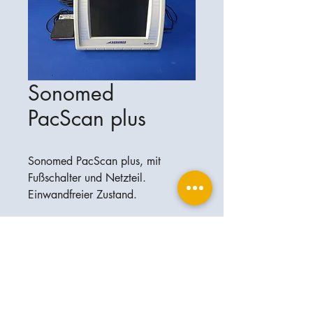
Sonomed
PacScan plus
Sonomed PacScan plus, mit
Fußschalter und Netzteil.
Einwandfreier Zustand.
Ophthalplanet
Servicios & Contacto
Base legal
Servicios
Henschelrin 13
Aviso legal
85551 Kirchheim
Acerca de nosotros
Política de privacidad
Contacto
Alemania
Condiciones
+49-(0)163-5282967
Condiciones de envío y entrega