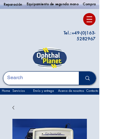
Equipamiento de segunda mano
Compra
Reparación
Tel.:
+49-(0)163-
5282967
Home
Servicios
Envío y entrega
Acerca de nosotros
Contacto