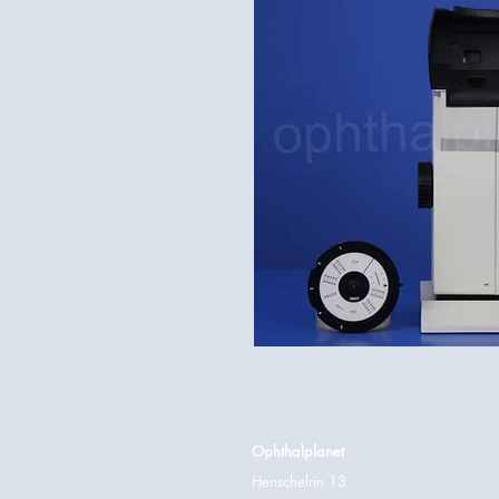
Ophthalplanet
Henschelrin 13