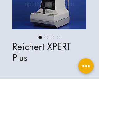
Reichert XPERT
Plus
Ophthalplanet
Servicios & Contacto
Base legal
Servicios
Henschelrin 13
Aviso legal
85551 Kirchheim
Acerca de nosotros
Política de privacidad
Contacto
Alemania
Condiciones
+49-(0)163-5282967
Condiciones de envío y entrega
ophthalplanet@gmail.com
2019 Ophthalplanet. Todos los derechos
reservados.