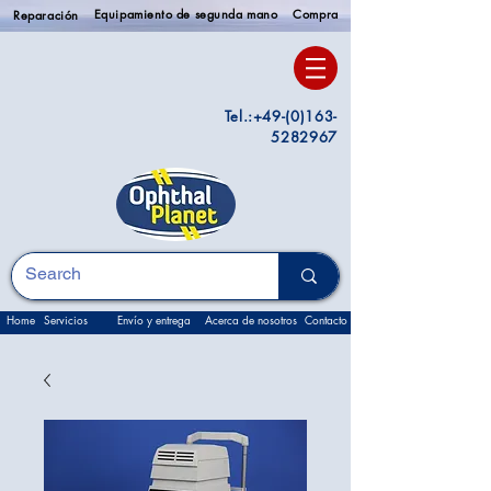
Equipamiento de segunda mano
Compra
Reparación
Tel.:
+49-(0)163-
5282967
Home
Servicios
Envío y entrega
Acerca de nosotros
Contacto