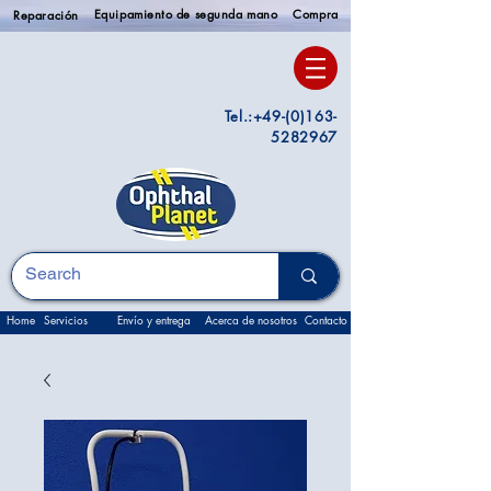
Equipamiento de segunda mano
Compra
Reparación
Tel.:
+49-(0)163-
5282967
Home
Servicios
Envío y entrega
Acerca de nosotros
Contacto