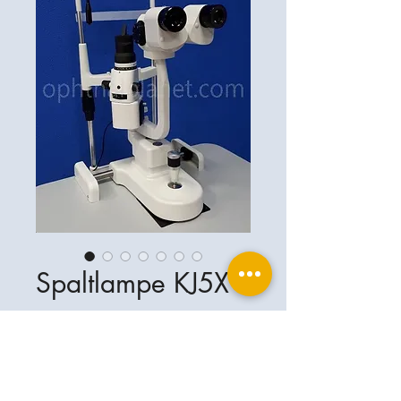
Spaltlampe KJ5X
Ophthalplanet
Servicios & Contacto
Base legal
Servicios
Henschelrin 13
Aviso legal
85551 Kirchheim
Acerca de nosotros
Política de privacidad
Contacto
Alemania
Condiciones