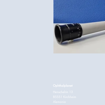
Ophthalplanet
Henschelrin 13
85551 Kirchheim
Alemania