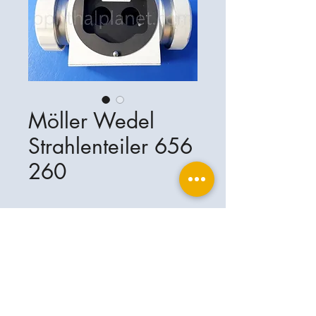
Möller Wedel
Strahlenteiler 656
260
Ophthalplanet
Servicios & Contacto
Base legal
Servicios
Henschelrin 13
Aviso legal
85551 Kirchheim
Acerca de nosotros
Política de privacidad
Contacto
Alemania
Condiciones
+49-(0)163-5282967
Condiciones de envío y entrega
ophthalplanet@gmail.com