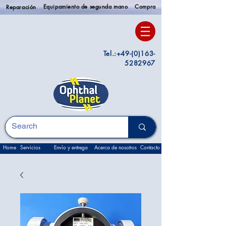
Equipamiento de segunda mano
Compra
Reparación
Tel.:
+49-(0)163-
5282967
Home
Servicios
Envío y entrega
Acerca de nosotros
Contacto