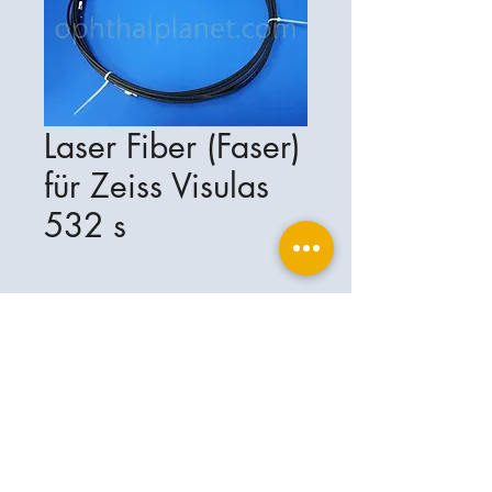
Laser Fiber (Faser)
für Zeiss Visulas
532 s
Ophthalplanet
Servicios & Contacto
Base legal
Servicios
Henschelrin 13
Aviso legal
85551 Kirchheim
Acerca de nosotros
Política de privacidad
Contacto
Alemania
Condiciones
+49-(0)163-5282967
Condiciones de envío y entrega
ophthalplanet@gmail.com
2019 Ophthalplanet. Todos los derechos