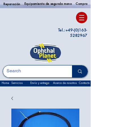
Equipamiento de segunda mano
Compra
Reparación
Tel.:
+49-(0)163-
5282967
Home
Servicios
Envío y entrega
Acerca de nosotros
Contacto