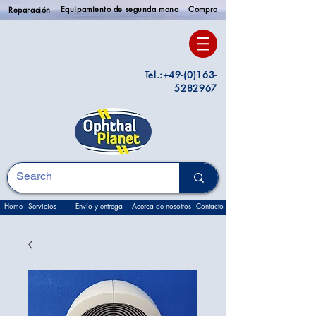
Equipamiento de segunda mano
Compra
Reparación
Tel.:
+49-(0)163-
5282967
Home
Servicios
Envío y entrega
Acerca de nosotros
Contacto