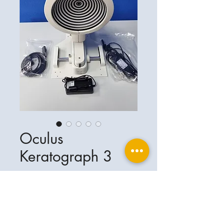
Oculus
Keratograph 3
Ophthalplanet
Servicios & Contacto
Base legal
Servicios
Henschelrin 13
Aviso legal
85551 Kirchheim
Acerca de nosotros
Política de privacidad
Contacto
Alemania
Condiciones