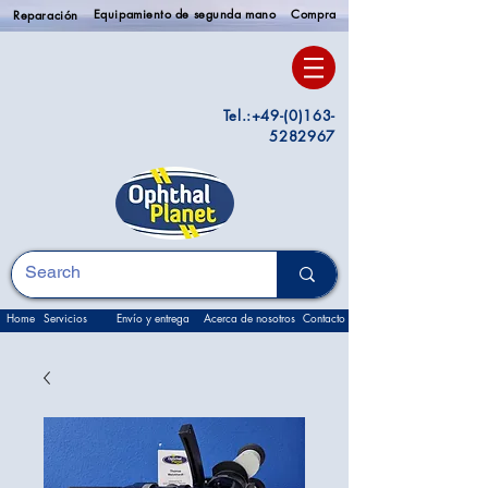
Equipamiento de segunda mano
Compra
Reparación
Tel.:
+49-(0)163-
5282967
Home
Servicios
Envío y entrega
Acerca de nosotros
Contacto