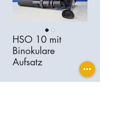
HSO 10 mit
Binokulare
Aufsatz
Ophthalplanet
Servicios & Contacto
Base legal
Servicios
Henschelrin 13
Aviso legal
85551 Kirchheim
Acerca de nosotros
Política de privacidad
Contacto
Alemania
Condiciones
+49-(0)163-5282967
Condiciones de envío y entrega
ophthalplanet@gmail.com
2019 Ophthalplanet. Todos los derechos