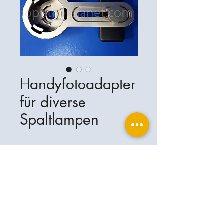
Handyfotoadapter
für diverse
Spaltlampen
Ophthalplanet
Servicios & Contacto
Base legal
Servicios
Henschelrin 13
Aviso legal
85551 Kirchheim
Acerca de nosotros
Política de privacidad
Contacto
Alemania
Condiciones
+49-(0)163-5282967
Condiciones de envío y entrega
ophthalplanet@gmail.com