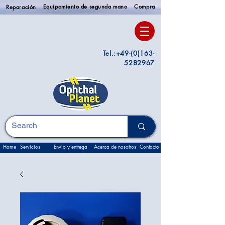
Equipamiento de segunda mano
Compra
Reparación
Tel.:
+49-(0)163-
5282967
Home
Servicios
Envío y entrega
Acerca de nosotros
Contacto