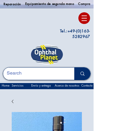
Equipamiento de segunda mano
Compra
Reparación
Tel.:
+49-(0)163-
5282967
Home
Servicios
Envío y entrega
Acerca de nosotros
Contacto