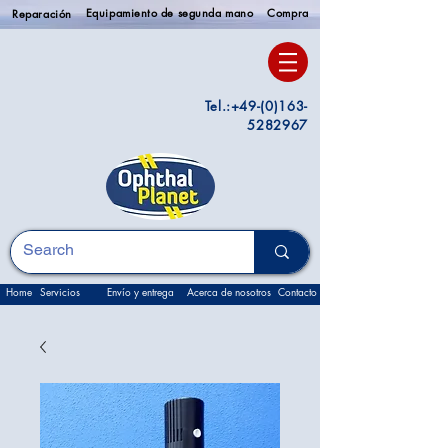
Equipamiento de segunda mano
Compra
Reparación
Tel.:
+49-(0)163-
5282967
Home
Servicios
Envío y entrega
Acerca de nosotros
Contacto