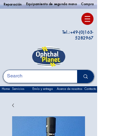
Equipamiento de segunda mano
Compra
Reparación
Tel.:
+49-(0)163-
5282967
Home
Servicios
Envío y entrega
Acerca de nosotros
Contacto