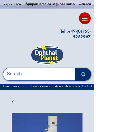
Equipamiento de segunda mano
Compra
Reparación
Tel.:
+49-(0)163-
5282967
Home
Servicios
Envío y entrega
Acerca de nosotros
Contacto