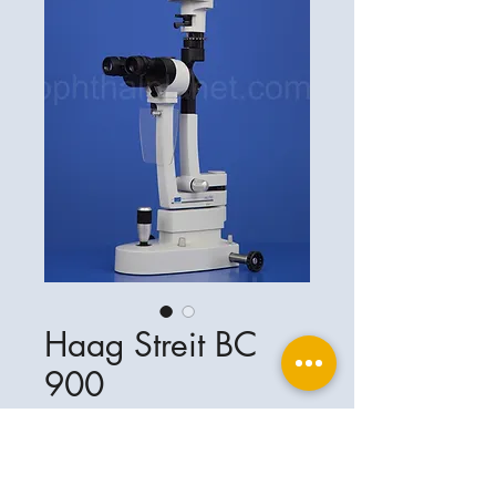
Haag Streit BC
900
Ophthalplanet
Servicios & Contacto
Base legal
Servicios
Henschelrin 13
Aviso legal