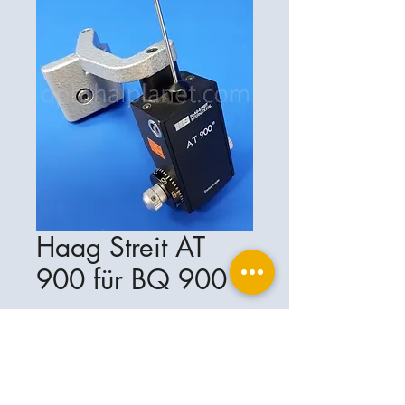
Haag Streit AT
900 für BQ 900
Ophthalplanet
Servicios & Contacto
Base legal
Servicios
Henschelrin 13
Aviso legal
85551 Kirchheim
Acerca de nosotros
Política de privacidad
Contacto
Alemania
Condiciones