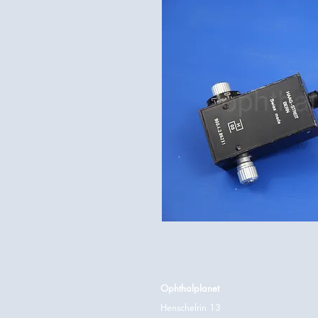
Ophthalplanet
Henschelrin 13