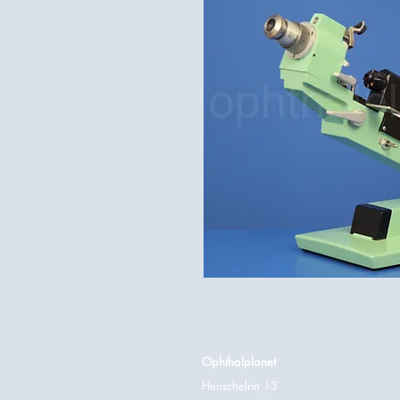
Ophthalplanet
Henschelrin 13